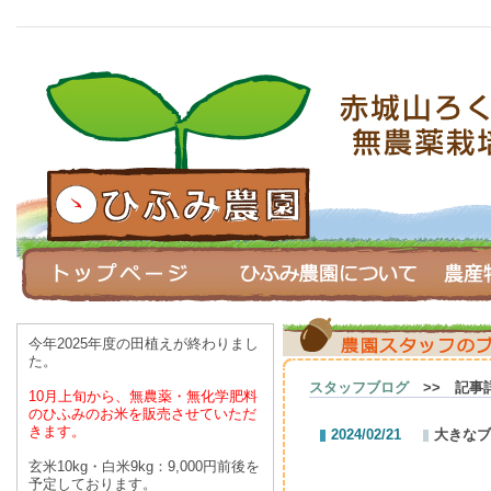
今年2025年度の田植えが終わりまし
た。
スタッフブログ
>> 記事
10月上旬から、無農薬・無化学肥料
のひふみのお米を
販売させていただ
きます。
2024/02/21
大きなブ
玄米10kg・白米9kg：9,000円前後を
予定しております。