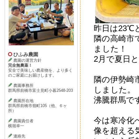
昨日は23
隣の高崎市で
ました！
ひふみ農園
2月で夏日
農園の運営方針
完全無農薬！
安全で美味しい農産物を、より多く
のご家庭にお届けします。
隣の伊勢崎市
農園事務所
しました。
群馬県前橋市富士見町小暮2548-203
沸騰群馬で
農園所在地
群馬県前橋市嶺町105（他、６ヶ
所）
今は寒冷化
農園責任者
横堀幸一
像を超える
連絡先