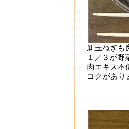
新玉ねぎも
１／３が野菜
肉エキス不
コクがあり