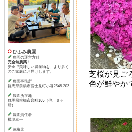
ひふみ農園
農園の運営方針
完全無農薬！
安全で美味しい農産物を、より多く
のご家庭にお届けします。
芝桜が見ご
農園事務所
色が鮮やかで
群馬県前橋市富士見町小暮2548-203
農園所在地
群馬県前橋市嶺町105（他、６ヶ
所）
農園責任者
横堀幸一
連絡先