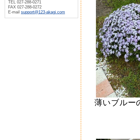
TEL 027-288-0271
FAX 027-288-0272
E-mail
support@123-akagi.com
薄いブルー