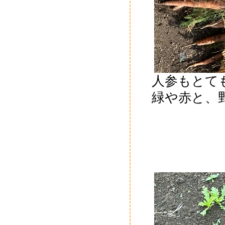
人参もとて
緑や赤と、