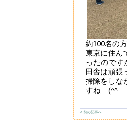
約100名
東京に住ん
ったのです
田舎は頑張
掃除をしな
すね (^^
< 前の記事へ