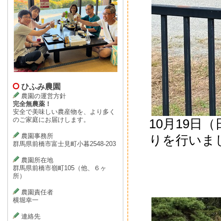
ひふみ農園
農園の運営方針
完全無農薬！
安全で美味しい農産物を、より多く
のご家庭にお届けします。
10月19日
農園事務所
りを行いま
群馬県前橋市富士見町小暮2548-203
農園所在地
群馬県前橋市嶺町105（他、６ヶ
所）
農園責任者
横堀幸一
連絡先