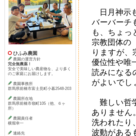
日月神示も
バーバーチ
も、ちょっ
宗教団体の
りますが、
ひふみ農園
農園の運営方針
優位性や唯
完全無農薬！
安全で美味しい農産物を、より多く
読みになる
のご家庭にお届けします。
がよいでし
農園事務所
群馬県前橋市富士見町小暮2548-203
農園所在地
難しい哲学
群馬県前橋市嶺町105（他、６ヶ
所）
ありません
農園責任者
洗われたり
横堀幸一
波動がある
連絡先