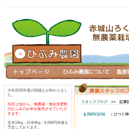
今年2025年度の田植えが終わりまし
た。
スタッフブログ
>> 記事
10月上旬から、無農薬・無化学肥料
のひふみのお米を
販売させていただ
きます。
2025/11/16
ひつく神
玄米10kg・白米9kg：9,000円前後を
予定しております。