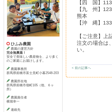
【四 国】1130
【九 州】1230
熊本
【沖 縄】133
【ご注意】上
注文の場合は
ひふみ農園
農園の運営方針
い。
完全無農薬！
安全で美味しい農産物を、より多く
のご家庭にお届けします。
< 前の記事へ
農園事務所
群馬県前橋市富士見町小暮2548-203
農園所在地
群馬県前橋市嶺町105（他、６ヶ
所）
農園責任者
横堀幸一
連絡先