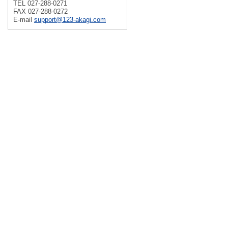
TEL 027-288-0271
FAX 027-288-0272
E-mail
support@123-akagi.com