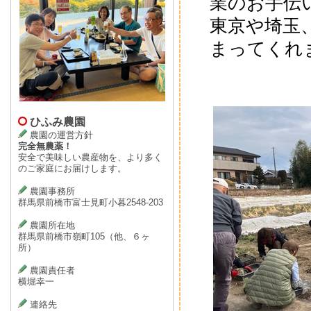
業のお手伝
東京や埼玉
まってくれ
ひふみ農園
農園の運営方針
完全無農薬！
安全で美味しい農産物を、より多く
のご家庭にお届けします。
農園事務所
群馬県前橋市富士見町小暮2548-203
農園所在地
群馬県前橋市嶺町105（他、６ヶ
所）
農園責任者
横堀幸一
連絡先